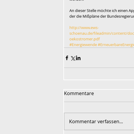
An dieser Stelle möchte ich einen A
der die Mißpläne der Bundesregierun
http://www.ews-
schoenau.de/fileadmin/content/doc
oekostromer.pdf
#Energiewende
#ErneuerbareEnergi
Kommentare
Kommentar verfassen...