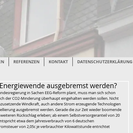
EN
REFERENZEN
KONTAKT
DATENSCHUTZERKLÄRUNG
e Energiewende ausgebremst werden?
ndesregierung in Sachen EEG-Reform plant, muss man sich schon 
glich der CO2-Minderung überhaupt eingehalten werden sollen. Nicht 
 einzusetzende Windkraft, auch andere Strom erzeugende Technologien 
vellierung ausgebremst werden. Gerade die zur Zeit wieder boomende 
eiteren Rückschlag erleben; ab einem Selbstversorgeranteil von 20 
ntspricht etwa dem Jahresverbrauch von 6 deutschen 
tromsteuer von 2,05c je verbrauchter Kilowattstunde entrichtet 